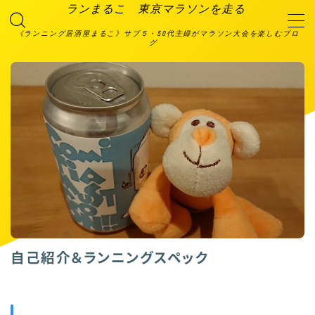
ランまるこ 東京マラソンを走る
《ランニング居酒屋まるこ》サブ５・50代主婦がマラソン大会を楽しむブロ
グ
MENU
2023大会エントリー予定
TOP画面
お問い合わせ
プライバシーポリシー
利用規約／特定商取引法に基づく表記
有料記事の決済完了ページ
特定商取引法に基づく表記
箱根プロジェクト
絆ランニング倶楽部
自己紹介＆ランニングスペック
運営者情報
自己紹介＆ランニングスペック