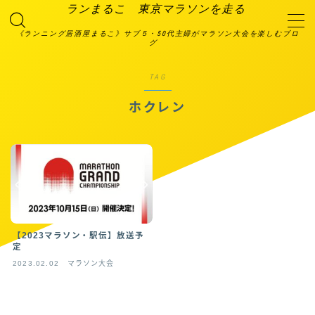
ランまるこ 東京マラソンを走る
《ランニング居酒屋まるこ》サブ５・50代主婦がマラソン大会を楽しむブロ
グ
MENU
2023大会エントリー予定
TAG
TOP画面
お問い合わせ
ホクレン
プライバシーポリシー
利用規約／特定商取引法に基づく表記
有料記事の決済完了ページ
特定商取引法に基づく表記
箱根プロジェクト
絆ランニング倶楽部
自己紹介＆ランニングスペック
運営者情報
【2023マラソン・駅伝】放送予
定
2023.02.02
マラソン大会