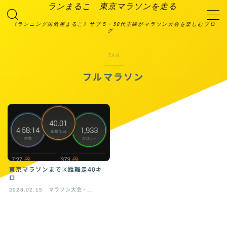
ランまるこ 東京マラソンを走る
《ランニング居酒屋まるこ》サブ５・50代主婦がマラソン大会を楽しむブロ
グ
MENU
2023大会エントリー予定
TAG
TOP画面
お問い合わせ
フルマラソン
プライバシーポリシー
利用規約／特定商取引法に基づく表記
有料記事の決済完了ページ
特定商取引法に基づく表記
箱根プロジェクト
絆ランニング倶楽部
自己紹介＆ランニングスペック
運営者情報
東京マラソンまで③距離走40キ
ロ
2023.02.15
マラソン大会・練
習