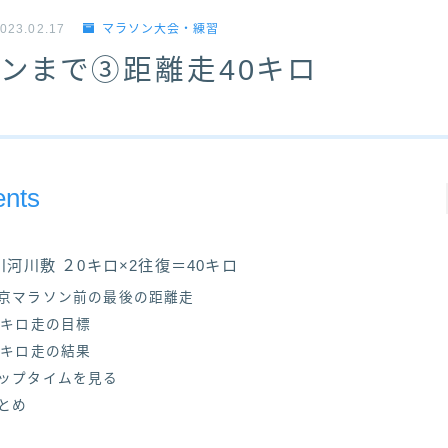
023.02.17
マラソン大会・練習
ンまで③距離走40キロ
ents
川河川敷 ２0キロ×2往復＝40キロ
京マラソン前の最後の距離走
0キロ走の目標
0キロ走の結果
ップタイムを見る
とめ