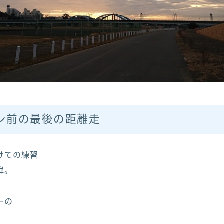
ン前の最後の距離走
けての練習
弾。
ーの