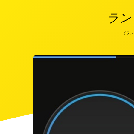
ラン
《ラ