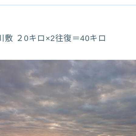
敷 ２0キロ×2往復＝40キロ