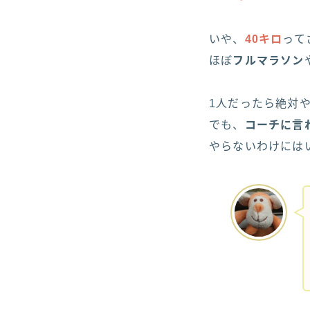
いや、
40キロ
って
ほぼ
フルマラソン
1人だったら絶対
でも、
コーチに言
やらないわけには