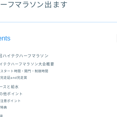
ーフマラソン出ます
ents
3回ハイテクハーフマラソン
イテクハーフマラソン大会概要
スタート時間・関門・制限時間
完走証and完走賞
ースと給水
の他ポイント
注意ポイント
特典
湯