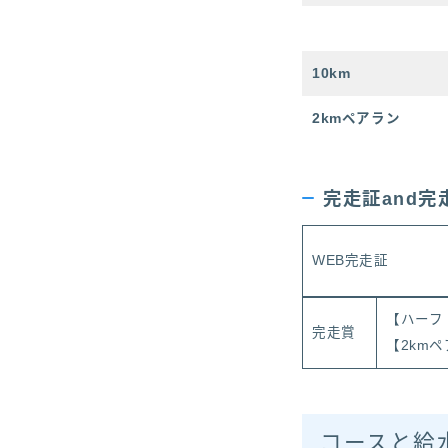
10km
2kmペアラン
完走証and完
WEB完走証
【ハーフ
完走賞
【2km
コースと給