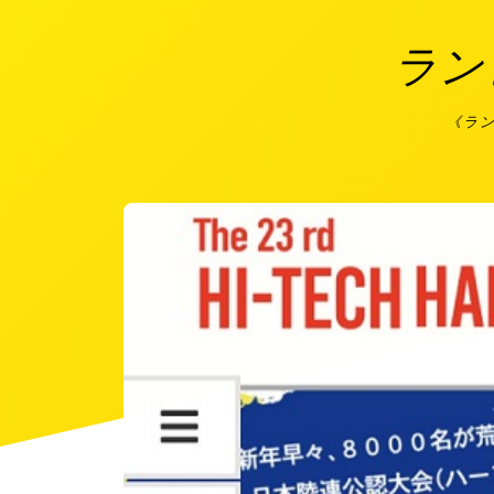
ラン
《ラ