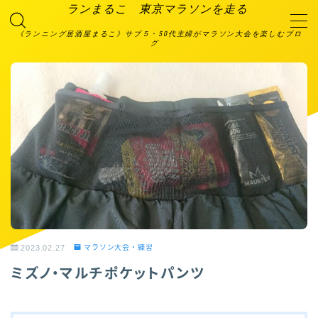
ランまるこ 東京マラソンを走る
《ランニング居酒屋まるこ》サブ５・50代主婦がマラソン大会を楽しむブロ
グ
MENU
2023大会エントリー予定
TOP画面
お問い合わせ
プライバシーポリシー
利用規約／特定商取引法に基づく表記
有料記事の決済完了ページ
特定商取引法に基づく表記
箱根プロジェクト
絆ランニング倶楽部
自己紹介＆ランニングスペック
運営者情報
2023.02.27
マラソン大会・練習
ミズノ・マルチポケットパンツ