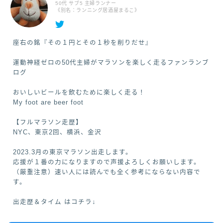
50代 サブ5 主婦ランナー
《別名：ランニング居酒屋まるこ》
座右の銘『その１円とその１秒を削りだせ』
運動神経ゼロの50代主婦がマラソンを楽しく走るファンランブ
ログ
おいしいビールを飲むために楽しく走る！
My foot are beer foot
【フルマラソン走歴】
NYC、東京2回、横浜、金沢
2023.3月の東京マラソン出走します。
応援が１番の力になりますので声援よろしくお願いします。
（厳重注意）速い人には読んでも全く参考にならない内容で
す。
出走歴＆タイム はコチラ↓