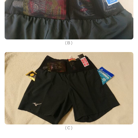
（B）
（C）