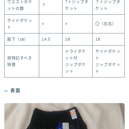
ウエストポケ
7＋ジップポ
７＋ジップポ
７
ットの数
ケット
ケット
サイドポケッ
×
×
〇（左右）
ト
股下（㎝）
14.5
18
18
ドライポケ
サイドポケッ
他特記すべき
ット付
ト
特徴
ジップポケ
ジップポケッ
ット
ト
表面