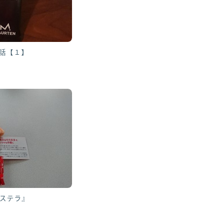
の話【１】
ステラ』