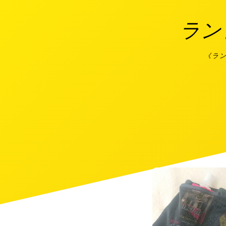
ラン
《ラ