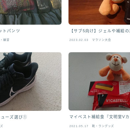
ットパンツ
【サブ5向け】ジェルや補給
会・練習
2023.02.03
マラソン大会
マイベスト補給食『文明堂Vカ
シューズ選び①
ッズ
2021.05.17
靴・ラングッズ