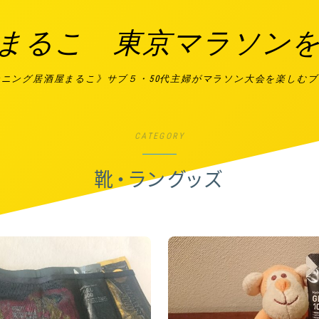
まるこ 東京マラソン
ンニング居酒屋まるこ》サブ５・50代主婦がマラソン大会を楽しむ
CATEGORY
靴・ラングッズ