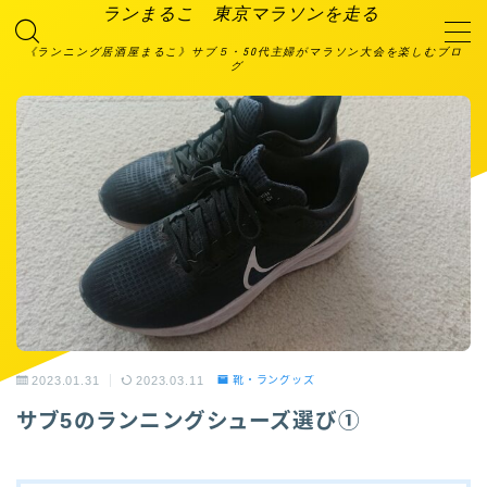
ランまるこ 東京マラソンを走る
《ランニング居酒屋まるこ》サブ５・50代主婦がマラソン大会を楽しむブロ
グ
MENU
2023大会エントリー予定
TOP画面
お問い合わせ
プライバシーポリシー
利用規約／特定商取引法に基づく表記
有料記事の決済完了ページ
特定商取引法に基づく表記
箱根プロジェクト
絆ランニング倶楽部
自己紹介＆ランニングスペック
運営者情報
2023.01.31
2023.03.11
靴・ラングッズ
サブ5のランニングシューズ選び①